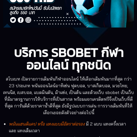
บริการ SBOBET กีฬา
ออนไลน์ ทุกชนิด
สโบเบท เปิดรายการเดิมพันกีฬาออนไลน์ ให้เลือกเดิมพันมากที่สุด กว่า
23 ประเภท พนันออนไลน์อาทิเช่น ฟุตบอล, บาสเก็ตบอล, มวยไทย,
เทนนิส, เบสบอล, แบดมินตัน, ม้าแข่ง, เป็นต้น และด้วยเว็บ sbobet เป็นเว็บ
ที่มีมาตรฐานการให้บริการที่เป็นสากล พร้อมแจกเครดิตฟรีจึงเป็นเว็บที่ดี
ที่สุด การันตีด้วยราคาน้ำดีที่สุด ยังมีรูปแบบการเล่น การวางเดิมพันที่ให้
เลือกเยอะดังตัวอย่างต่อไปนี้
พนันแฮนดิแคป หรือ แทงแบบมีอัตราต่อรอง
มี 2 แบบ แทงครึ่งเวลา
และ แทงเต็มเวลา