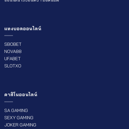
แทงบอลออนไลน์
SBOBET
NOVA88
UFABET
SLOTXO
คาสิโนออนไลน์
SA GAMING
SEXY GAMING
JOKER GAMING