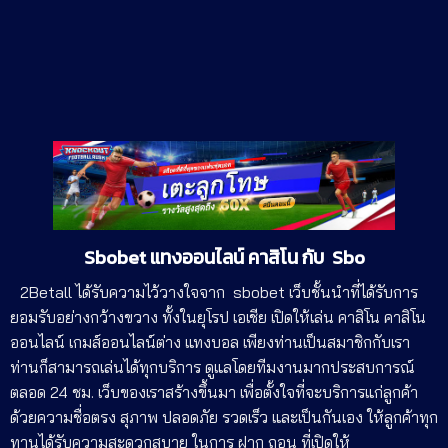
Sbobet แทง
ออนไลน์ คาสิโน กับ Sbo
2Betall ได้รับความไว้วางใจจาก sbobet เว็บชั้นนำที่ได้รับการ
ยอมรับอย่างกว้างขวาง ทั้งในยุโรป เอเชีย เปิดให้เล่น คาสิโน คาสิโน
ออนไลน์ เกมส์ออนไลน์ต่าง แทงบอล เพียงท่านเป็นสมาชิกกับเรา
ท่านก็สามารถเล่นได้ทุกบริการ ดูแลโดยทีมงานมากประสบการณ์
ตลอด 24 ชม. เว็บของเราสร้างขึ้นมา เพื่อตั้งใจที่จะบริการแก่ลูกค้า
ด้วยความชื่อตรง สุภาพ ปลอดภัย รวดเร็ว และเป็นกันเอง ให้ลูกค้าทุก
ทานได้รับความสะดวกสบาย ในการ ฝาก ถอน ที่เปิดให้