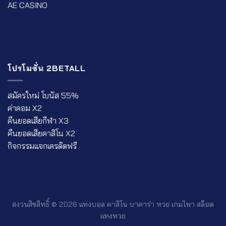
AE CASINO
โปรโมชั่น 2BETALL
สมัครใหม่ โบนัส 55%
ค่าคอม X2
คืนยอดเสียกีฬา X3
คืนยอดเสียคาสิโน X2
กิจกรรมแจกเครดิตฟรี
สงวนสิขสิทธิ์ © 2026 แทงบอล คาสิโน บาคาร่า หวย เกมไพา สล็อต
แทงหวย