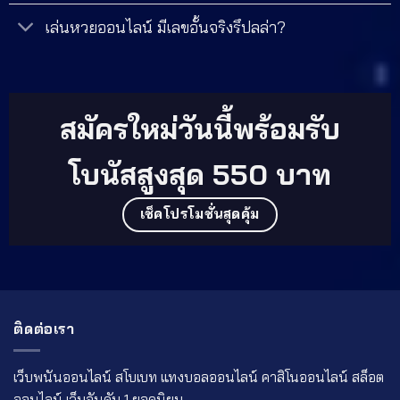
เล่นหวยออนไลน์ มีเลขอั้นจริงรึปลล่า?
สมัครใหม่วันนี้พร้อมรับ
โบนัสสูงสุด 550 บาท
เช็คโปรโมชั่นสุดคุ้ม
ติดต่อเรา
เว็บพนันออนไลน์ สโบเบท แทงบอลออนไลน์ คาสิโนออนไลน์ สล็อต
ออนไลน์ เว็บอันดับ 1 ยอดนิยม