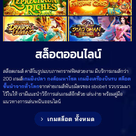
สล็อตออนไลน์
สล็อตเกมส์ คาสิโนรูปแบบภาพกราฟฟิคสวยงาม มีบริการเกมส์กว่า
200 เกมส์
เกมยิงปลา กงล้อมหาโชค เกมยิงเครืองบินรบ สล็อต
ชั้นนำจากทั่วโลก
จากค่ายเกมส์พันธมิตรของ sbobet รวบรวมมา
ไว้ในให้ เรามีแนะนำวิธีการเล่นเกมส์อีกด้วย เล่นง่าย พร้อมคู่มือ
แนวทางการเล่นพนันออนไลน์
เกมสล็อต ทั้งหมด