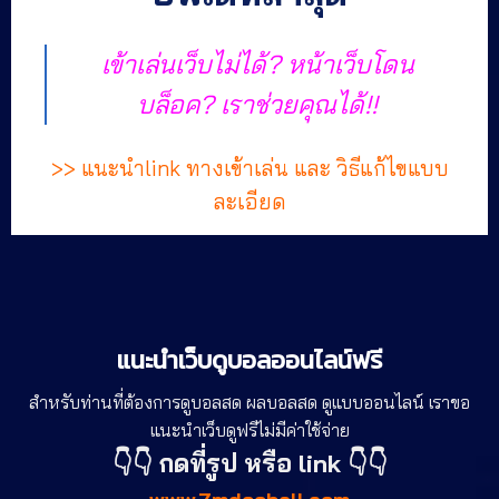
เข้าเล่นเว็บไม่ได้? หน้าเว็บโดน
บล็อค? เราช่วยคุณได้!!
>> แนะนำlink ทางเข้าเล่น และ วิธีแก้ไขแบบ
ละเอียด
แนะนำเว็บดูบอลออนไลน์ฟรี
สำหรับท่านที่ต้องการดูบอลสด ผลบอลสด ดูแบบออนไลน์ เราขอ
แนะนำเว็บดูฟรีไม่มีค่าใช้จ่าย
👇👇 กดที่รูป หรือ link
👇👇