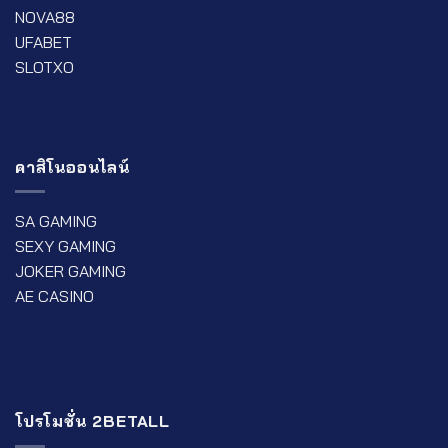
NOVA88
UFABET
SLOTXO
คาสิโนออนไลน์
SA GAMING
SEXY GAMING
JOKER GAMING
AE CASINO
โปรโมชั่น 2BETALL