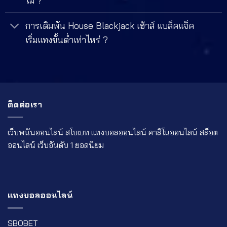
ไม่ ?
การเดิมพัน House Blackjack เฮ้าส์ แบล็คแจ็ค
เริ่มแทงขั้นต่ำเท่าไหร่ ?
ติดต่อเรา
เว็บพนันออนไลน์ สโบเบท แทงบอลออนไลน์ คาสิโนออนไลน์ สล็อต
ออนไลน์ เว็บอันดับ 1 ยอดนิยม
แทงบอลออนไลน์
SBOBET