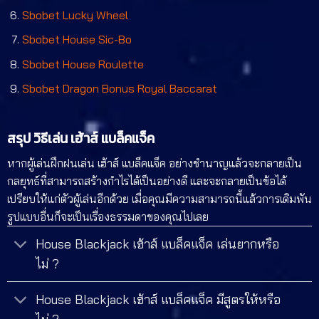
Sbobet Lucky Wheel
Sbobet House Sic-Bo
Sbobet House Roulette
Sbobet Dragon Bonus Royal Baccarat
สรุป วิธีเล่น เฮ้าส์ แบล็คแจ็ค
หากผู้เล่นฝึกฝนเล่น เฮ้าส์ แบล็คแจ็ค อย่างชำนาญแล้วจะกลายเป็น
กลยุทธ์ที่สามารถสร้างกำไรได้เป็นอย่างดี และจะกลายเป็นข้อได้
เปรียบให้แก่ตัวผู้เล่นอีกด้วย เมื่อคุณมีความสามารถนี้แล้วการเดิมพัน
รูปแบบอื่นก็จะเป็นเรื่องธรรมดาของคุณไปเลย
House Blackjack เฮ้าส์ แบล็คแจ็ค เล่นยากหรือ
ไม่ ?
House Blackjack เฮ้าส์ แบล็คแจ็ค มีสูตรให้หรือ