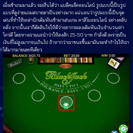
เมื่อเข้าเกมมาแล้ว จะเห็นได้ว่า แบล็คแจ็คออนไลน์ รูปแบบนี้เป็นรูป
แบบที่ดูง่ายแถมสบายตาเป็นอย่างมาก แน่นอนว่ารูปแบบนี้เป็นจุด
เด่นที่ทำให้เหล่านักเดิมพันเข้ามาเล่นเกม คาสิโนออนไลน์ อย่างคลับ
คลั่ง จากนั้นเราก็ตัดสินใจให้ดีว่าอยากจะลงเดิมพันเงินจำนวนเท่า
ไหร่ดี โดยทางเราแนะนำว่าให้ลงสัก 25-50 บาท กำลังดี เพราะเป็น
เงินที่ไม่สูงมากจนเกินไป ถ้าหากว่าเราชนะขึ้นมามันจะทำกำไรให้เรา
ได้มากมายเลยทีเดียว