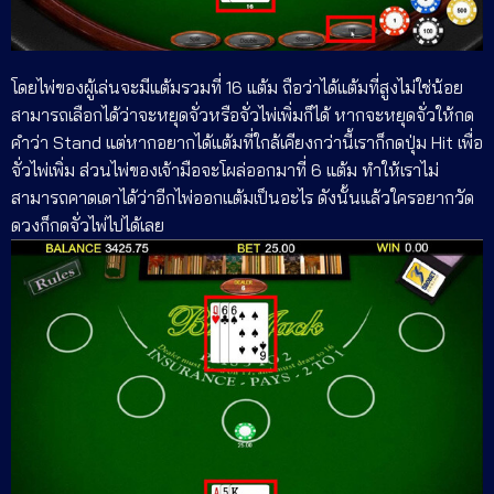
โดยไพ่ของผู้เล่นจะมีแต้มรวมที่ 16 แต้ม ถือว่าได้แต้มที่สูงไม่ใช่น้อย
สามารถเลือกได้ว่าจะหยุดจั่วหรือจั่วไพ่เพิ่มก็ได้ หากจะหยุดจั่วให้กด
คำว่า Stand แต่หากอยากได้แต้มที่ใกล้เคียงกว่านี้เราก็กดปุ่ม Hit เพื่อ
จั่วไพ่เพิ่ม ส่วนไพ่ของเจ้ามือจะโผล่ออกมาที่ 6 แต้ม ทำให้เราไม่
สามารถคาดเดาได้ว่าอีกไพ่ออกแต้มเป็นอะไร ดังนั้นแล้วใครอยากวัด
ดวงก็กดจั่วไพ่ไปได้เลย