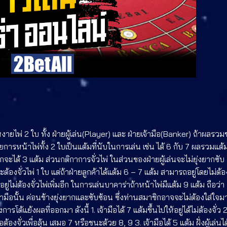
ยไพ่ 2 ใบ ทั้ง ฝ่ายผู้เล่น(Player) และ ฝ่ายเจ้ามือ(Banker) ถ้าผลรว
ารหน้าไพ่ทั้ง 2 ใบเป็นแต้มที่นับในการเล่น เช่น ได้ 6 กับ 7 ผลรวมแต้มท
จะได้ 3 แต้ม ส่วนกติกาการจั่วไพ่ ในส่วนของฝ่ายผู้เล่นจะไม่ยุ่งยากซับ
จะต้องจั่วไพ่ 1 ใบ แต่ถ้าฝ่ายลูกค้าได้แต้ม 6 – 7 แต้ม สามารถอยู่โดยไม่ต้อ
็อยู่ไม่ต้องจั่วไพ่เพิ่มอีก ในการเล่นบาคาร่าถ้าหน้าไพ่มีแต้ม 9 แต้ม ถือว่า
้ามือนั้น ค่อนข้างยุ่งยากและซับซ้อน ซึ่งท่านสมาชิกอาจจะไม่ต้องใส่ใจม
รโต้แย้งผลที่ออกมา ดังนี้ 1. เจ้ามือได้ 7 แต้มขึ้นไปให้อยู่ได้ไม่ต้องจั่ว 2
มือต้องจั่วเพื่อลุ้น เสมอ 7 หรือชนะด้วย 8, 9 3. เจ้ามือได้ 5 แต้ม ฝั่งผู้เล่นได