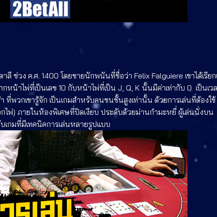
าลี ช่วง ค.ศ. 1400 โดยชายนักพนันที่ชื่อว่า Felix Falguiere เขาได้เรีย
น้าไพ่ที่เป็นเลข 10 กับหน้าไพ่ที่เป็น J, Q, K นั้นมีค่าเท่ากับ 0
เป็นเว
่พวกเขารู้จัก เป็นเกมสำหรับคนชนชั้นสูงเท่านั้น ด้วยการเล่นที่ต้องใช้
พ่) ภายในห้องพิเศษที่ปิดเงียบ ประดับด้วยม่านกำมะหยี่ ผู้เล่นนั่งบน
าธิกับเกมที่มีเทคนิคการเล่นหลายรูปแบบ