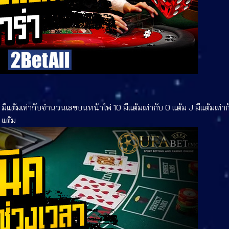
 มีแต้มเท่ากับจำนวนเลขบนหน้าไพ่ 10 มีแต้มเท่ากับ 0 แต้ม J มีแต้มเท่าก
 แต้ม