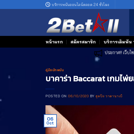
Skip
บริการพนันออนไลน์ตลอด 24 ชั่วโมง
to
content
หน้าแรก
สมัครสมาชิก
บริการเดิมพัน 
ประกาศ!! เว็บไซต์เปิดให้บริกา
คู่มือนักพนัน
บาคาร่า Baccarat เกมไพ่ยอ
POSTED ON
06/10/2020
BY
สุดปัง วาตานาเบ้
06
Oct