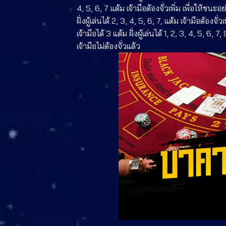
4, 5, 6, 7 แต้ม เจ้ามือต้องจั่วเพิ่ม เพื่อให้ชนะอย
ฝั่งผู้เล่นได้ 2, 3, 4, 5, 6, 7, แต้ม เจ้ามือต้องจั่
เจ้ามือได้ 3 แต้ม ฝั่งผู้เล่นได้ 1, 2, 3, 4, 5, 6, 
เจ้ามือไม่ต้องจั่วแล้ว