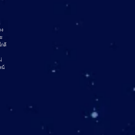
อง
จะ
ใกล้
่
ลน์