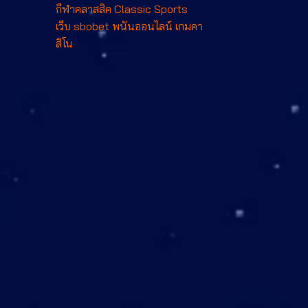
กีฬาคลาสสิค Classic Sports
เว็บ sbobet พนันออนไลน์ เกมคา
สิโน