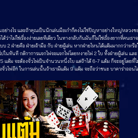
อย่างไร และถ้าคุณเป็นนักเล่นมือเก๋าก็คงไม่ใช่ปัญหาอย่างใหญ่หลวงข
ว่าไม่ใช่เรื่องง่ายเลยทีเดียว ในทางกลับกันมันก็ไม่ใช่เรื่องยากที่คนเรา
แบบ 2 ฝ่ายคือ ฝ่ายเจ้ามือ กับ ฝ่ายผู้เล่น หากฝ่ายไหนได้แต้มมากกว่าหรือ
นไปในทันที
กติกาการแจกไพ่จะแจกไพ่โดยหงายไพ่ 2 ใบ ทั้งฝ่ายผู้เล่น และ
5 แต้ม จะต้องจั่วไพ่เป็นจำนวนหนึ่งใบ แต่ถ้าได้ 6-7 แต้ม ก็จะอยู่โดยที่ไม
้องจั่วไพ่อีก ในการเล่นนั้นถ้าเรามีแต้ม 9 แต้ม จะถือว่าชนะ บาคาร่าออนไ