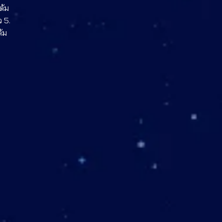
แต้ม
ว 5.
ต้ม