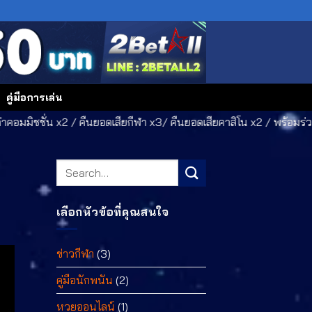
คู่มือการเล่น
 x2 / คืนยอดเสียกีฬา x3/ คืนยอดเสียคาสิโน x2 / พร้อมร่วมกิจกรรมแจ
เลือกหัวข้อที่คุณสนใจ
ข่าวกีฬา
(3)
คู่มือนักพนัน
(2)
หวยออนไลน์
(1)