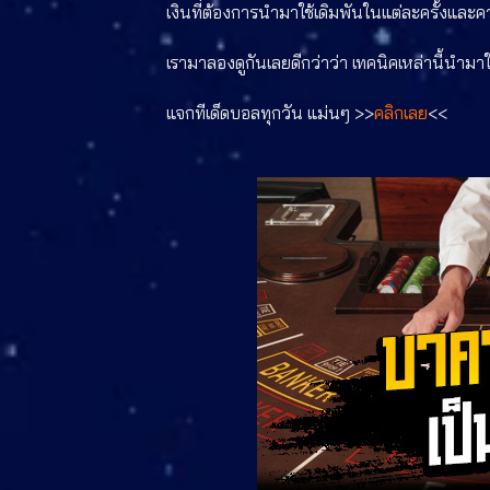
เงินที่ต้องการนำมาใช้เดิมพันในแต่ละครั้งและค
เรามาลองดูกันเลยดีกว่าว่า เทคนิคเหล่านี้นำมาใ
แจกทีเด็ดบอลทุกวัน แม่นๆ >>
คลิกเลย
<<