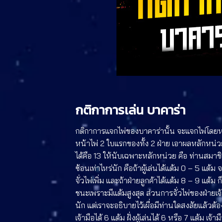
กติกาการเล่น บาคาร่า
กติกาการแจกไพ่ของบาคาร่านั้น จะแจกไพ่โดยหงา
หน้าไพ่ 2 ใบแรกของทั้ง 2 ฝ่าย เอาผลหลักหน่วยก
ได้คือ 13 ให้นับเฉพาะหลักหน่วย คือ ท่านสมาชิก
ซ้อนเท่าไหร่นัก คือถ้าผู้เล่นได้แต้ม 0 – 5 แต้ม 
จั่วไพ่เพิ่ม และถ้าฝ่ายลูกค้าได้แต้ม 8 – 9 แต้ม ก
ชนะเพราะมีแต้มสูงสุด ส่วนการจั่วไพ่ของฝ่ายเจ
นัก แต่เราจะอธิบายไว้เผื่อมีท่านใดสงสัยแล้วต้องกา
เจ้ามือได้ 6 แต้ม ฝั่งผู้เล่นได้ 6 หรือ 7 แต้ม เจ้า