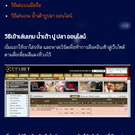
วิธีเล่นบนมือถือ
วิธีเล่นเกม น้ำเต้าปูปลา ออนไลน์
วิธีเข้าเล่นเกม น้ำเต้า ปู ปลา ออนไลน์
เริ่มแรกให้เราใส่รหัส และพาสเวิร์ดเพื่อทำการล็อคอินเข้าสู่เว็บไซต์
ตามสี่เหลี่ยมสีแดงที่วงไว้