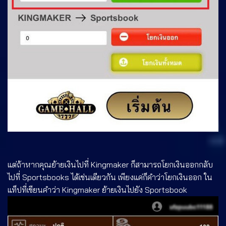
แต่ถ้าหากคุณย้ายเงินไปที่ Kingmaker ก็สามารถโยกเงินออกกลับ
ไปที่ Sportsbooks ได้เช่นเดียวกัน เพียงแค่ก็คำว่าโยกเงินออก ใน
แท็ปที่เขียนคำว่า Kingmaker ย้ายเงินไปยัง Sportsbook