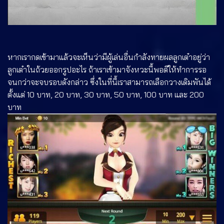
หากเรากดเข้ามาแล้วจะเห็นว่ามีผู้เล่นอื่นกำลังทายผลลูกเต๋าอยู่ว่า
ลูกเต๋าในถ้วยออกรูปอะไร ถ้าเราเข้ามาจังหวะนี้พอดีให้ทำการรอ
จนกว่าจะจบรอบดังกล่าว ซึ่งในที่นี้เราสามารถเลือกวางเดิมพันได้
ตั้งแต่ 10 บาท, 20 บาท, 30 บาท, 50 บาท, 100 บาท และ 200
บาท