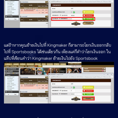
แต่ถ้าหากคุณย้ายเงินไปที่ Kingmaker ก็สามารถโยกเงินออกกลับ
ไปที่ Sportsbooks ได้เช่นเดียวกัน เพียงแค่ก็คำว่าโยกเงินออก ใน
แท็ปที่เขียนคำว่า Kingmaker ย้ายเงินไปยัง Sportsbook