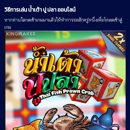
วิธีการเล่น น้ำเต้า ปู ปลา ออนไลน์
หากท่านใดกดเข้าเกมมาแล้วให้ทำการรอสักครู่หนึ่งเพื่อโหลดเข้าสู่
เกม