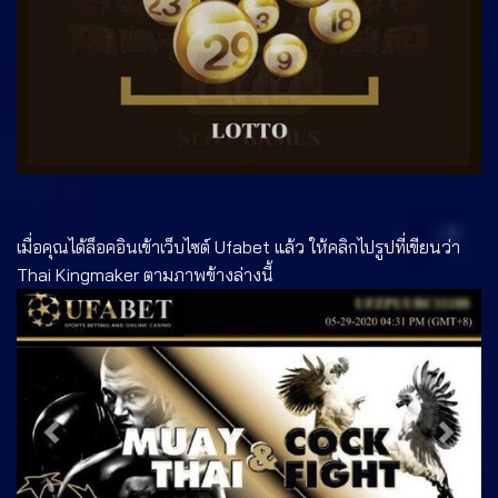
เมื่อคุณได้ล็อคอินเข้าเว็บไซต์ Ufabet แล้ว ให้คลิกไปรูปที่เขียนว่า
Thai Kingmaker ตามภาพข้างล่างนี้