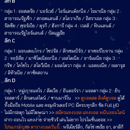
ลีก B
กลุ่ม 1 : ออสเตรีย / นอร์เวย์ / ไอร์แลนด์เหนือ / โรมาเนีย
กลุ่ม 2 :
สาธารณรัฐเช็ก / สกอตแลนด์ / สโลวาเกีย / อิสราเอล
กลุ่ม 3 :
รัสเซีย / เซอร์เบีย / ตุรกี / ฮังการี
กลุ่ม 4 : เวลส์ / ฟินแลนด์ /
สาธารณรัฐไอร์แลนด์ / บัลแกเรีย
ลีก C
กลุ่ม 1 : มอนเตเนโกร / ไซปรัส / ลักเซมเบิร์ก / อาเซอร์ไบจาน
กลุ่ม
2 : จอร์เจีย / มาซิโดเนียเหนือ / เอสโตเนีย / อาร์เมเนีย
กลุ่ม 3 :
กรีซ / โคโซโว / สโลวีเนีย / มอลโดวา
กลุ่ม 4 : แอลเบเนีย / เบลารุส
/ ลิทัวเนีย / คาซัคสถาน
ลีก D
กลุ่ม 1 : หมู่เกาะแฟโร / ลัตเวีย / อันดอร์รา / มอลตา
กลุ่ม 2 : ยิบ
รอลตาร์ / ลิกเตนสไตน์ / ซานมาริโน
>>
ดูบอลสด
ลิงค์ดูบอล
ดูได้
ทั้งมือถือ Mobile และ คอมพิวเตอร์ PC มีครบทุกลีก ชัด Full HD
ไม่มีกระตุก ไม่มีโฆษณา >>
สมัครแทงบอล
แทงบอล
พนันออนไลน์
ฝาก-ถอนไว แทงง่าย จ่ายชัวร์ เล่นไม่ยาก โปรโมชั่นเยอะ >>
โปรแกรมบอล
ตารางบอลวันนี้
: พรีเมียร์ลีก, กัลโช่ เซเรีย อา, ลาลีก้