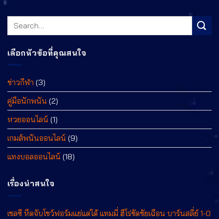
เลือกหัวข้อที่คุณสนใจ
ข่าวกีฬา
(3)
คู่มือนักพนัน
(2)
หวยออนไลน์
(1)
เกมส์พนันออนไลน์
(9)
แทงบอลออนไลน์
(18)
เรื่องน่าสนใจ
เชลซี หืดจับโชว์ฟอร์มแย่แต่ได้ แทมมี่ ฮีโร่ซัดชัยเฉือน บาร์นสลี่ย์ 1-0