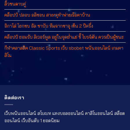
ลิ้วชนดาบคู่
คล็อปป์ ปลอบ อลิซอน สาเหตุทำพ่ายเรือคาบ้าน
อิกาโล่ โยกซบ อัล ชาบับ ทีมจากซาอุ เซ็น 2 ปีครึ่ง
คล็อปป์ ยอมรับ ลิเวอร์พูล อยู่ในจุดย่ำแย่ ชี้ ไบรจ์ตัน ควรเป็นผู้ชนะ
กีฬาคลาสสิค Classic Sports เว็บ sbobet พนันออนไลน์ เกมคา
สิโน
ติดต่อเรา
เว็บพนันออนไลน์ สโบเบท แทงบอลออนไลน์ คาสิโนออนไลน์ สล็อต
ออนไลน์ เว็บอันดับ 1 ยอดนิยม