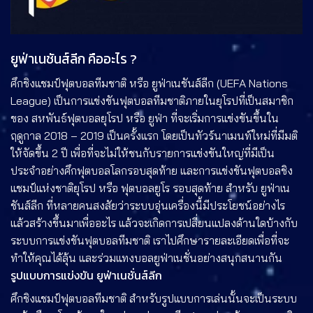
ยูฟ่าเนชันส์ลีก คืออะไร ?
ศึกชิงแชมป์ฟุตบอลทีมชาติ หรือ ยูฟ่าเนชันส์ลีก (UEFA Nations
League) เป็นการแข่งขันฟุตบอลทีมชาติภายในยุโรปที่เป็นสมาชิก
ของ สหพันธ์ฟุตบอลยุโรป หรือ ยูฟ่า ที่จะเริ่มการแข่งขันขึ้นใน
ฤดูกาล 2018 – 2019 เป็นครั้งแรก
โดยเป็นทัวร์นาเมนท์ใหม่ที่มีมติ
ให้จัดขึ้น 2 ปี เพื่อที่จะไม่ให้ชนกับรายการแข่งขันใหญ่ที่มีเป็น
ประจำอย่างศึกฟุตบอลโลกรอบสุดท้าย และการแข่งขันฟุตบอลชิง
แชมป์แห่งชาติยุโรป หรือ ฟุตบอลยูโร รอบสุดท้าย
สำหรับ ยูฟ่าเน
ชันส์ลีก ที่หลายคนสงสัยว่าระบบอุ่นเครื่องนี้มีประโยชน์อย่างไร
แล้วสร้างขึ้นมาเพื่ออะไร แล้วจะเกิดการเปลี่ยนแปลงด้านใดบ้างกับ
ระบบการแข่งขันฟุตบอลทีมชาติ
เราไปศึกษารายละเอียดเพื่อที่จะ
ทำให้คุณได้ลุ้น และร่วมแทงบอลยูฟ่าเนชั่นอย่างสนุกสนานกัน
รูปแบบการแข่งขัน ยูฟ่าเนชั่นส์ลีก
ศึกชิงแชมป์ฟุตบอลทีมชาติ สำหรับรูปแบบการเล่นนั้นจะเป็นระบบ