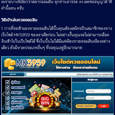
เพราะบางทีเรียกว่าสลากออมสิน ทุกท่านอาจจะ งง เลยขออนุญาติ ใช้
คำนี้แทน ครับ
วิธีเข้าเล่นหวยออมสิน
1. การที่จะเข้าแทงหวยออมสินได้นั้นคุณต้องสมัครเป็นสมาชิกของทาง
เว็บไซต์ MK5959 ของเราเสียก่อน ไม่อย่างงั้นคุณจะไม่สามารถล็อค
อินเข้าไปในเว็บไซต์ได้ ซึ่งในนั้นไม่ได้มีแค่เพียงหวยออมสินเพียงอย่าง
เดียว ยังมีหวยประเภทอื่นๆ ที่รอคุณอยู่อีกมากมาย