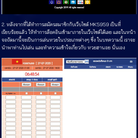
2. หลังจากที่ได้ทำการสมัครสมาชิกกับเว็บไซต์ MK5959 เป็นที่
เรียบร้อยแล้ว ให้ทำการล็อคอินเข้ามาภายในเว็บไซต์ได้เลย และในหน้า
จอถัดมานี้จะเป็นการเล่นหวยในประเภทต่างๆ ซึ่ง ในบทความนี้ เราจะ
นำพาท่านไปเล่น และทำความเข้าใจเกี่ยวกับ หวยฮานอย นั่นเอง