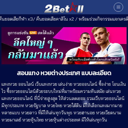
Skip
to
content
ฬา x3/ คืนยอดเสียคาสิโน x2 / พร้อมร่วมกิจกรรมแจกเครดิตฟรี ทายผลบอ
สอนแทง หวยต่างประเทศ แบบละเอียด
แทงหวย ออนไลน์ เว็บแทงหวย เล่นง่าย หวยออนไลน์ ซื้อง่าย โอนเงิน
ไว ซื้อหวยออนไลน์ด้วยระบบใหม่ที่มาพร้อมความทันสมัย เล่นหวย
แทงหวยออนไลน์ ที่นี่จ่ายสูงสุด ให้ส่วนลดเยอะ รวมเว็บหวยออนไลน์
มีทุกประเภท หวยรัฐบาล หวยไทย หวยใต้ดิน มีให้เลือกแทงมากมาย
หลายแบบ หวยลาว ที่มีให้เล่นทุกวันพุธ หวยฮานอย หวยเวียดนาม
หวยมาเลย์ หวยหุ้นไทย หวยหุ้นต่างประเทศ มีให้เล่นทุกวัน