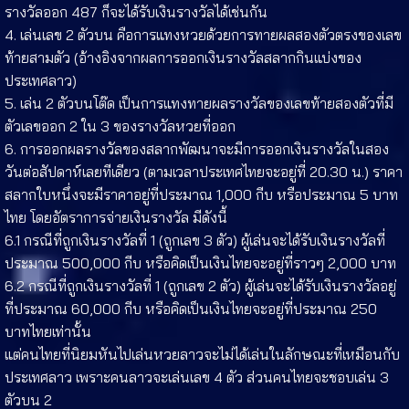
รางวัลออก 487 ก็จะได้รับเงินรางวัลได้เช่นกัน
4. เล่นเลข 2 ตัวบน คือการแทงหวยด้วยการทายผลสองตัวตรงของเลข
ท้ายสามตัว (อ้างอิงจากผลการออกเงินรางวัลสลากกินแบ่งของ
ประเทศลาว)
5. เล่น 2 ตัวบนโต๊ด เป็นการแทงทายผลรางวัลของเลขท้ายสองตัวที่มี
ตัวเลขออก 2 ใน 3 ของรางวัลหวยที่ออก
6. การออกผลรางวัลของสลากพัฒนาจะมีการออกเงินรางวัลในสอง
วันต่อสัปดาห์เลยทีเดียว (ตามเวลาประเทศไทยจะอยู่ที่ 20.30 น.) ราคา
สลากใบหนึ่งจะมีราคาอยู่ที่ประมาณ 1,000 กีบ หรือประมาณ 5 บาท
ไทย โดยอัตราการจ่ายเงินรางวัล มีดังนี้
6.1 กรณีที่ถูกเงินรางวัลที่ 1 (ถูกเลข 3 ตัว) ผู้เล่นจะได้รับเงินรางวัลที่
ประมาณ 500,000 กีบ หรือคิดเป็นเงินไทยจะอยู่ที่ราวๆ 2,000 บาท
6.2 กรณีที่ถูกเงินรางวัลที่ 1 (ถูกเลข 2 ตัว) ผู้เล่นจะได้รับเงินรางวัลอยู่
ที่ประมาณ 60,000 กีบ หรือคิดเป็นเงินไทยจะอยู่ที่ประมาณ 250
บาทไทยเท่านั้น
แต่คนไทยที่นิยมหันไปเล่นหวยลาวจะไม่ได้เล่นในลักษณะที่เหมือนกับ
ประเทศลาว เพราะคนลาวจะเล่นเลข 4 ตัว ส่วนคนไทยจะชอบเล่น 3
ตัวบน 2