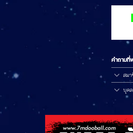
คำถามที่
สมาช
บุคล