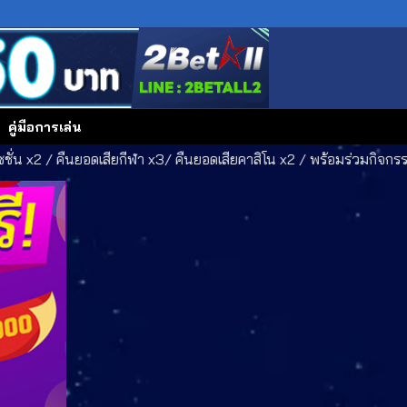
คู่มือการเล่น
x2 / คืนยอดเสียกีฬา x3/ คืนยอดเสียคาสิโน x2 / พร้อมร่วมกิจกรรมแจก