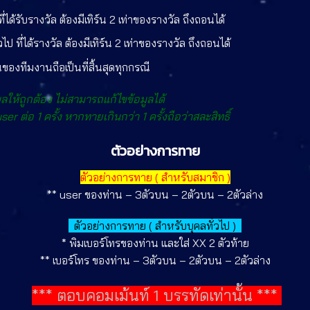
ี่ได้รับรางวัล ต้องมีเทิร์น 2 เท่าของรางวัล ถึงถอนได้
วไป ที่ได้รางวัล ต้องมีเทิร์น 2 เท่าของรางวัล ถึงถอนได้
นของทีมงานถือเป็นที่สิ้นสุดทุกกรณี
ลให้ถูกต้อง ไม่สามารถแก้ไขข้อมูลได้
ser ต่อ 1 ครั้ง หากทายเกินกว่า 1 ครั้งถือว่าสละสิทธิ์
ตัวอย่างการทาย
ตัวอย่างการทาย ( สำหรับสมาชิก )
** user ของท่าน – 3ตัวบน – 2ตัวบน – 2ตัวล่าง
ตัวอย่างการทาย ( สำหรับบุคลทั่วไป )
* พิมเบอร์โทรของท่าน และใส่ XX 2 ตัวท้าย
** เบอร์โทร ของท่าน – 3ตัวบน – 2ตัวบน – 2ตัวล่าง
*** ตอบคอมเม้นท์ 1 บรรทัดเท่านั้น ***