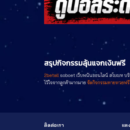
สรุปกิจกรรมลุ้นแจกเงินฟรี
2betall
soboet เว็บพนันออนไลน์ สโบเบท บร
ไว้ใจจากลูกค้ามากมาย
จัดกิจกรรมทายหวยฟรี
ติดต่อเรา
แท