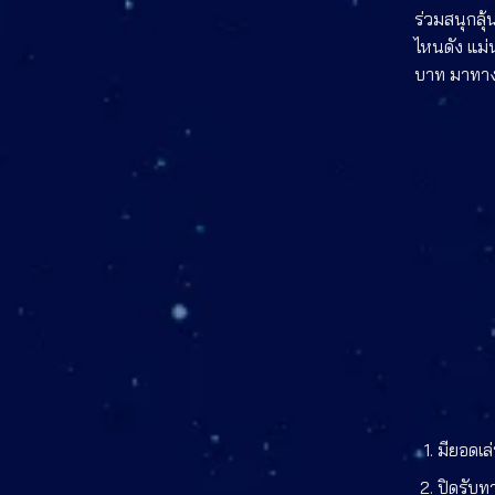
ร่วมสนุกล
ไหนดัง แม่
บาท มาทางน
มียอดเล
ปิดรับท