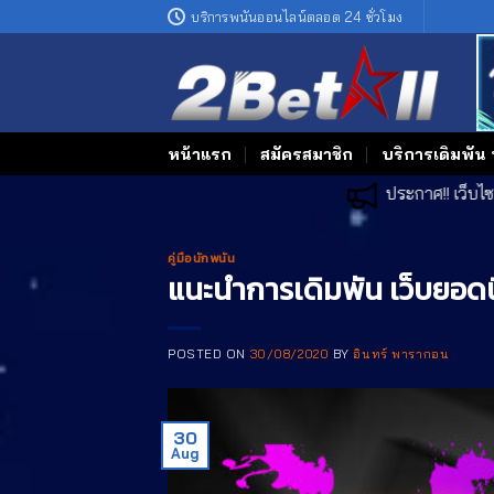
Skip
บริการพนันออนไลน์ตลอด 24 ชั่วโมง
to
content
หน้าแรก
สมัครสมาชิก
บริการเดิมพัน 
ประกาศ!! เว็บไซต์เปิดให้บริ
คู่มือนักพนัน
แนะนำการเดิมพัน เว็บยอด
POSTED ON
30/08/2020
BY
อินทร์ พารากอน
30
Aug