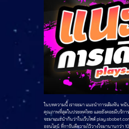
ในบทความนี้ เราจะมา แนะนำการเดิมพัน พนันอ
คุณภาพที่สุดในประเทศไทย และยังคอยมีบริการท
จะมาแนะนำกันว่าในเว็บไซต์ play.sbobet.com 
ออนไลน์ ที่การันตีความไว้วางใจมานานกว่า 1