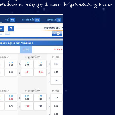
มพันที่หลากหลาย มีทุกคู่ ทุกลีค และ ค่าน้ำก็สูงด้วยเช่นกัน ดูรูปประกอบ