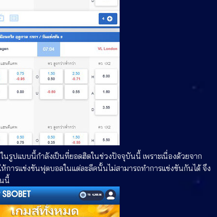
นรูปแบบนี้กำลังเป็นที่ยอดฮิตในช่วงปัจจุบันนี้ เพราะเนื่องด้วยจาก
ำให้การแข่งขันฟุตบอลในแต่ละลีคนั้นไม่สามารถทำการแข่งขันกันได้ จึง
นี้