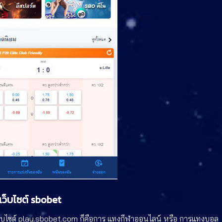
เว็บไซต์ sbobet
็บไซต์ play.sbobet.com ก็คือการ แทงกีฬาออนไลน์ หรือ การแทงบอล