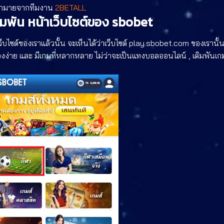
มมากมายจากทีมงาน
2BETALL
มพัน หน้าเว็บไซต์ของ sbobet
็บไซต์ของเราแล้วนั้น จะเห็นได้ว่าเว็บไซต์ play.sbobet.com ของเรานั้น
องง่าย และ มีเกมที่หลากหลาย ไม่ว่าจะเป็นแทงบอลออนไลน์ , เดิมพันเก