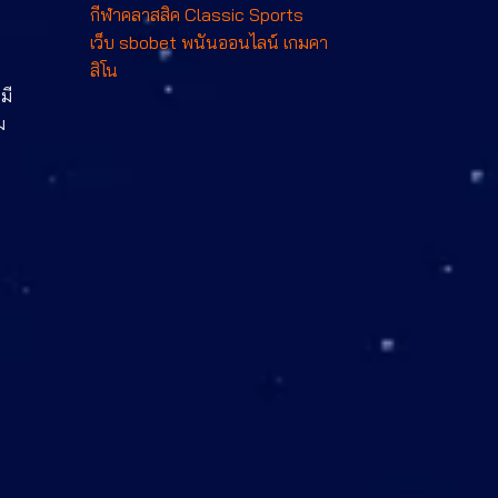
กีฬาคลาสสิค Classic Sports
เว็บ sbobet พนันออนไลน์ เกมคา
สิโน
มี
ม