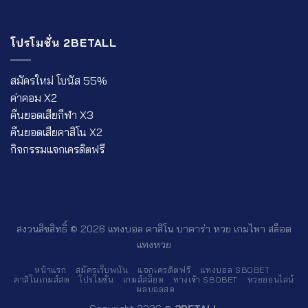
โปรโมชั่น 2BETALL
สมัครใหม่ โบนัส 55%
ค่าคอม X2
คืนยอดเสียกีฬา X3
คืนยอดเสียคาสิโน X2
กิจกรรมแจกเครดิตฟรี
สงวนสิขสิทธิ์ © 2026 แทงบอล คาสิโน บาคาร่า หวย เกมไพา สล็อต
แทงหวย
หน้าแรก
สมัครเว็บพนัน
แจกเครดิตฟรี
แทงบอล SBOBET
คาสิโนเกมส์สด
โปรโมชั่น
เกมส์สล็อต
ทางเข้า SBOBET
หวยออนไลน์
ผลบอลสด