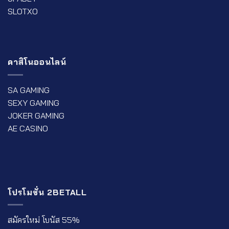
SLOTXO
คาสิโนออนไลน์
SA GAMING
SEXY GAMING
JOKER GAMING
AE CASINO
โปรโมชั่น 2BETALL
สมัครใหม่ โบนัส 55%