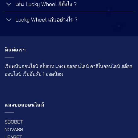
เล่น Lucky Wheel ดียังไง ?
Lucky Wheel เล่นอย่างไร ?
ติดต่อเรา
เว็บพนันออนไลน์ สโบเบท แทงบอลออนไลน์ คาสิโนออนไลน์ สล็อต
ออนไลน์ เว็บอันดับ 1 ยอดนิยม
แทงบอลออนไลน์
SBOBET
NOVA88
UFABET