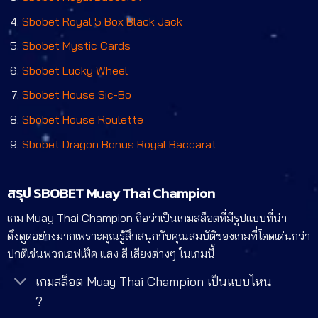
Sbobet Royal 5 Box Black Jack
Sbobet Mystic Cards
Sbobet Lucky Wheel
Sbobet House Sic-Bo
Sbobet House Roulette
Sbobet Dragon Bonus Royal Baccarat
สรุป SBOBET Muay Thai Champion
เกม Muay Thai Champion ถือว่าเป็นเกมสล็อตที่มีรูปแบบที่น่า
ดึงดูดอย่างมากเพราะคุณรู้สึกสนุกกับคุณสมบัติของเกมที่โดดเด่นกว่า
ปกติเช่นพวกเอฟเฟ็ค แสง สี เสียงต่างๆ ในเกมนี้
เกมสล็อต Muay Thai Champion เป็นแบบไหน
?