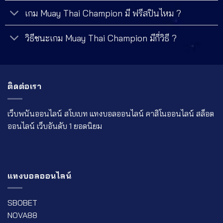
เกม Muay Thai Champion มี ฟรีสปินไหม ?
วิธีชนะเกม Muay Thai Champion มีกี่วิธี ?
ติดต่อเรา
เว็บพนันออนไลน์ สโบเบท แทงบอลออนไลน์ คาสิโนออนไลน์ สล็อต
ออนไลน์ เว็บอันดับ 1 ยอดนิยม
แทงบอลออนไลน์
SBOBET
NOVA88