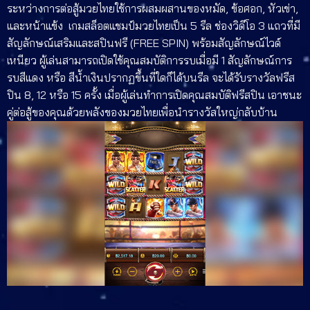
ระหว่างการต่อสู้มวยไทยใช้การผสมผสานของหมัด, ข้อศอก, หัวเข่า,
และหน้าแข้ง
เกมสล็อตแชมป์มวยไทยเป็น 5 รีล ช่องวิดีโอ 3 แถวที่มี
สัญลักษณ์เสริมและสปินฟรี (FREE SPIN) พร้อมสัญลักษณ์ไวด์
เหนียว ผู้เล่นสามารถเปิดใช้คุณสมบัติการรบเมื่อมี 1 สัญลักษณ์การ
รบสีแดง หรือ สีน้ำเงินปรากฏขึ้นที่ใดก็ได้บนรีล จะได้รับรางวัลฟรีส
ปิน 8, 12 หรือ 15 ครั้ง เมื่อผู้เล่นทำการเปิดคุณสมบัติฟรีสปิน เอาชนะ
คู่ต่อสู้ของคุณด้วยพลังของมวยไทยเพื่อนำรางวัลใหญ่กลับบ้าน