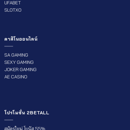
UFABET
SLOTXO
คาสิโนออนไลน์
SA GAMING
SEXY GAMING
JOKER GAMING
AE CASINO
โปรโมชั่น 2BETALL
สมัครใหม่ โบนัส 55%