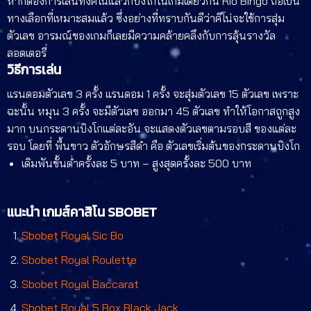
หากต้องการเล่นทั้งคีโน่แล้วก็บิงโกในเกมเดียวกัน Rio Bingo ถือเป็น
ทางเลือกที่เหมาะสมแล้ว ซึ่งอย่างที่ทราบกันดีว่าคีโน่จะใช้การสุ่ม
ตัวเลข อารมณ์ของเกมก็เลยมีความคล้ายคลึงกับการลุ้นรางวัล
ลอตเตอรี่
วิธีการเล่น
แรนดอมตัวเลข 3 ครั้ง แรนดอม 1 ครั้ง จะสุ่มตัวเลข 15 ตัวเลข เพราะ
ฉะนั้น หมุน 3 ครั้ง จะมีตัวเลข ออกมา 45 ตัวเลข ทำให้โอกาสถูกสูง
มาก บนกระดานบิงโกแต่ละอัน จะแสดงตัวเลขตามรอบสี ของแต่ละ
รอบ โดยที่ พื้นขาว ตัวอักษรสีดำ คือ ตัวเลขเริ่มต้นของกระดานบิงโก
เดิมพันขั้นต่ำครั้งละ 5 บาท – สูงสุดครั้งละ 500 บาท
แนะนำ เกมส์คาสิโน SBOBET
Sbobet Royal Sic Bo
Sbobet Royal Roulette
Sbobet Royal Baccarat
Sbobet Royal 5 Box Black Jack