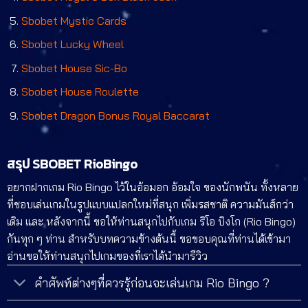
Sbobet Mystic Cards
Sbobet Lucky Wheel
Sbobet House Sic-Bo
Sbobet House Roulette
Sbobet Dragon Bonus Royal Baccarat
สรุป SBOBET RioBingo
อยากฝากเกม Rio Bingo ไว้ในอ้อมอก อ้อมใจ ของนักพนัน ทั้งหลาย
ที่ชอบเล่นเกมในรูปแบบแปลกใหม่ที่สนุก เพิ่มรสชาติ ความมันส์กว่า
เดิม และ หลังจากนี้ ขอให้ท่านสนุกไปกับเกม ริโอ บิงโก (Rio Bingo)
กันทุก ๆ ท่าน สำหรับบทความข้างต้นนี้ ขอขอบคุณที่ท่านได้เข้ามา
อ่านขอให้ท่านสนุกไปเกมของที่เราได้นำมารีวิว
คำศัพท์ต่างๆที่ควรรู้ก่อนจะเล่นเกม Rio Bingo ?