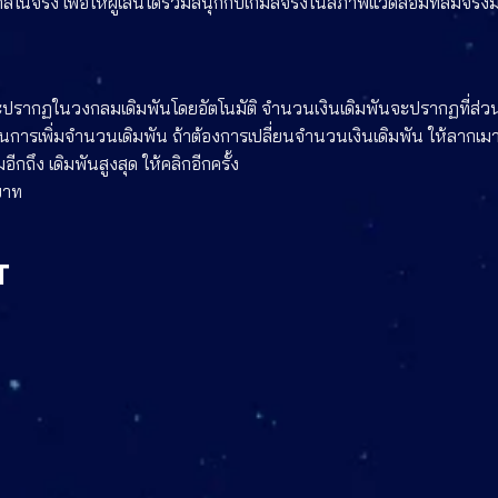
โนจริง เพื่อให้ผู้เล่นได้ร่วมสนุกกับเกมส์จริงในสภาพแวดล้อมที่สมจริง
พจะปรากฏในวงกลมเดิมพันโดยอัตโนมัติ จำนวนเงินเดิมพันจะปรากฏที่ส่
ะเป็นการเพิ่มจำนวนเดิมพัน ถ้าต้องการเปลี่ยนจำนวนเงินเดิมพัน ให้ลากเมา
มอีกถึง เดิมพันสูงสุด ให้คลิกอีกครั้ง
 บาท
T