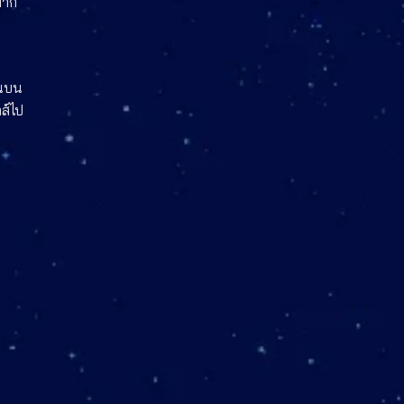
มาก
วนบน
ส์ไป