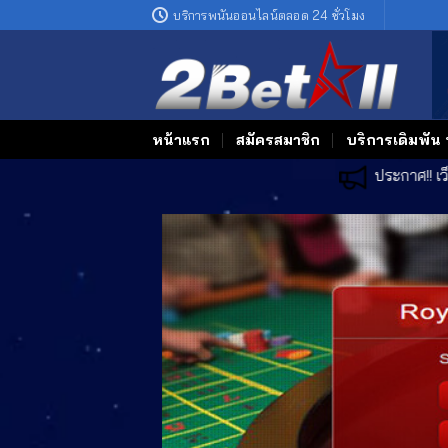
Skip
บริการพนันออนไลน์ตลอด 24 ชั่วโมง
to
content
หน้าแรก
สมัครสมาชิก
บริการเดิมพัน 
ประกาศ!! เว็บไซต์เปิ