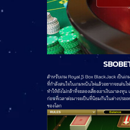
SBOBET
สำหรับเกม Royal 5 Box BlackJack เป็นเกมแ
ที่กำลังสนใจในเกมพนันไพ่แล้วอยากจะเล่นไพ่แบล
ทำให้ยังไม่กล้าที่จะลองเสี่ยงเอาเงินมาลงทุน 
ก่อนที่เวลาต่อมาจะเป็นที่นิยมกันในต่างประเทศ
ของโลก