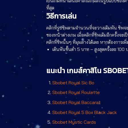
เป็นเกมที่นำเสนอคาสิโนเกมส์ในรูปแบบของคาสิ
ที่สุด
วิธีการเล่น
คลิกที่รูปชิพตามจำนวนที่จะวางเดิมพัน ชิ
ของหน้าต่างเกม เมื่อคลิกที่ชิพเดิมอีกครั้งจ
คลิกที่ชิพนั้นๆ ที่มุมล่างได้เลย หากต้องการเพิ่
เดินพันขั้นต่ำ 5 บาท – สูงสุดครั้งละ 100
แนะนำ เกมส์คาสิโน SBOBE
Sbobet Royal Sic Bo
Sbobet Royal Roulette
Sbobet Royal Baccarat
Sbobet Royal 5 Box Black Jack
Sbobet Mystic Cards