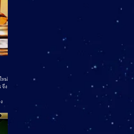
ใหม่
 จึง
่ง