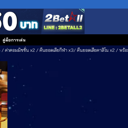
คู่มือการเล่น
คอมมิชชั่น x2 / คืนยอดเสียกีฬา x3/ คืนยอดเสียคาสิโน x2 / พร้อมร่วม